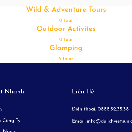
Wild & Adventure Tours
0 tour
Outdoor Activites
0 tour
Glamping
6 tours
ết Nhanh
Liên Hệ
Điện thoại:
0888.32.35.38
ủ
u Công Ty
Email:
info@dulichvietsun
c Ngoài