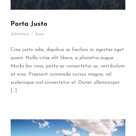
Porta Justo
Adventure
/
Snow
Cras justo odio, dapibus ac facilisis in, egestas eget
quam. Nulla vitae elit libero, a pharetra augue.
Morbi leo risus, porta ac consectetur ac, vestibulum
at eros. Praesent commodo cursus magna, vel
scelerisque nisl consectetur et. Donec ullamcorper
[…]