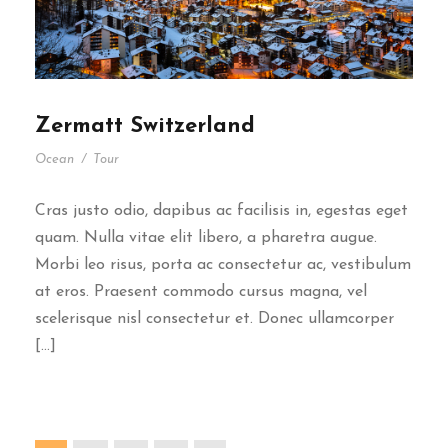
Zermatt Switzerland
Ocean
/
Tour
Cras justo odio, dapibus ac facilisis in, egestas eget
quam. Nulla vitae elit libero, a pharetra augue.
Morbi leo risus, porta ac consectetur ac, vestibulum
at eros. Praesent commodo cursus magna, vel
scelerisque nisl consectetur et. Donec ullamcorper
[…]