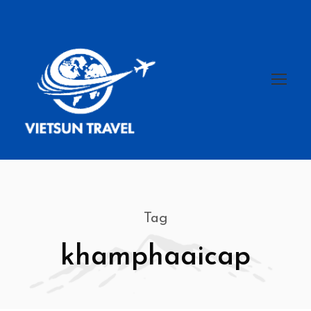
Tag
khamphaaicap