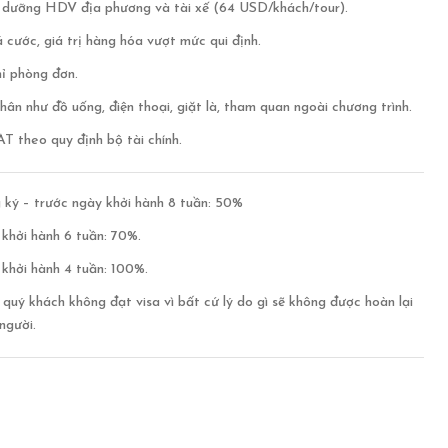
ồi dưỡng HDV địa phương và tài xế (64 USD/khách/tour).
 cước, giá trị hàng hóa vượt mức qui định.
ỉ phòng đơn.
nhân như đồ uống, điện thoại, giặt là, tham quan ngoài chương trình.
 theo quy định bộ tài chính.
 ký – trước ngày khởi hành 8 tuần: 50%
khởi hành 6 tuần: 70%.
khởi hành 4 tuần: 100%.
quý khách không đạt visa vì bất cứ lý do gì sẽ không được hoàn lại
người.