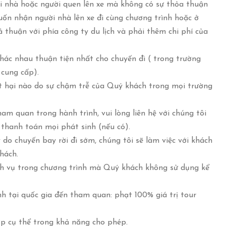
 nhà hoặc người quen lên xe mà không có sự thỏa thuận
uốn nhận người nhà lên xe đi cùng chương trình hoặc ở
 thuận với phía công ty du lịch và phải thêm chi phí của
hác nhau thuận tiện nhất cho chuyến đi ( trong trường
cung cấp).
ệt hại nào do sự chậm trễ của Quý khách trong mọi trường
 quan trong hành trình, vui lòng liên hệ với chúng tôi
 thanh toán mọi phát sinh (nếu có).
do chuyến bay rời đi sớm, chúng tôi sẽ làm việc với khách
hách.
ch vụ trong chương trình mà Quý khách không sử dụng kể
h tại quốc gia đến tham quan: phạt 100% giá trị tour
hợp cụ thể trong khả năng cho phép
.