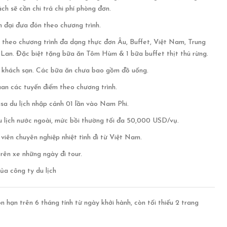
ách sẽ cần chi trả chi phí phòng đơn.
n đại đưa đón theo chương trình.
 theo chương trình đa dạng thực đơn Âu, Buffet, Việt Nam, Trung
Lan. Đặc biệt tặng bữa ăn Tôm Hùm & 1 bữa buffet thịt thú rừng.
i khách sạn. Các bữa ăn chưa bao gồm đồ uống.
an các tuyến điểm theo chương trình.
visa du lịch nhập cảnh 01 lần vào Nam Phi.
 lịch nước ngoài, mức bồi thường tối đa 50,000 USD/vụ.
iên chuyên nghiệp nhiệt tình đi từ Việt Nam.
rên xe những ngày đi tour.
a công ty du lịch
n hạn trên 6 tháng tính từ ngày khởi hành, còn tối thiểu 2 trang