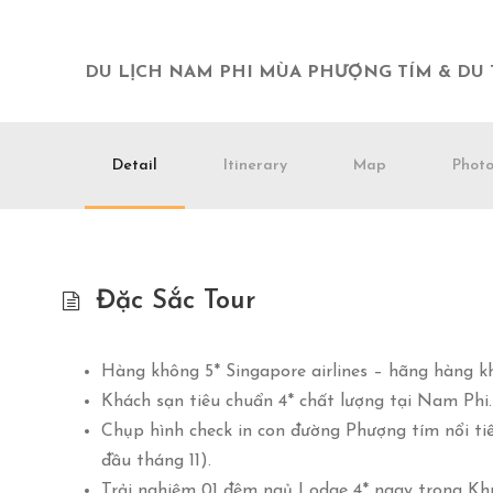
DU LỊCH NAM PHI MÙA PHƯỢNG TÍM
& DU
Detail
Itinerary
Map
Photo
Đặc Sắc Tour
Hàng không 5* Singapore airlines – hãng hàng kh
Khách sạn tiêu chuẩn 4* chất lượng tại Nam Phi.
Chụp hình check in con đường Phượng tím nổi ti
đầu tháng 11).
Trải nghiệm 01 đêm ngủ Lodge 4* ngay trong Khu