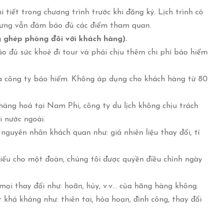
 tiết trong chương trình trước khi đăng ký. Lịch trình có
nhưng vẫn đảm bảo đủ các điểm tham quan.
g ghép phòng đôi với khách hàng).
o đủ sức khoẻ đi tour và phải chịu thêm chi phí bảo hiểm
a công ty bảo hiểm. Không áp dụng cho khách hàng từ 80
àng hoá tại Nam Phi, công ty du lịch không chịu trách
 nước ngoài.
nguyên nhân khách quan như: giá nhiên liệu thay đổi, tỉ
iểu cho một đoàn, chúng tôi được quyền điều chỉnh ngày
mọi thay đổi như: hoãn, hủy, v.v… của hãng hàng không.
khả kháng như: thiên tai, hỏa hoạn, đình công, thay đổi