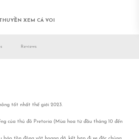
 THUYỀN XEM CÁ VOI
s
Reviews
ông tốt nhất thế giới 2023.
ếng của thủ đô Pretoria (Mùa hoa từ đầu tháng 10 đến
 bảo tồn động vật hoang dã, kết hợp đi xe đặc chủng