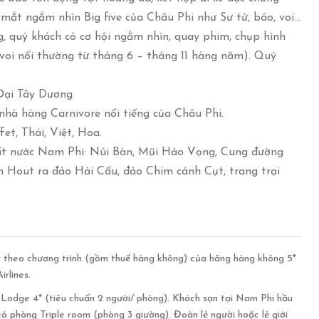
mắt ngắm nhìn Big five của Châu Phi như Sư tử, báo, voi…
, quý khách có cơ hội ngắm nhìn, quay phim, chụp hình
voi nổi thường từ tháng 6 – tháng 11 hàng năm). Quý
Đại Tây Dương.
 nhà hàng Carnivore nổi tiếng của Châu Phi.
et, Thái, Việt, Hoa.
ất nước Nam Phi: Núi Bàn, Mũi Hảo Vọng, Cung đường
 Hout ra đảo Hải Cẩu, đảo Chim cánh Cụt, trang trại
 theo chương trình (gồm thuế hàng không) của hãng hàng không 5*
irlines.
Lodge 4* (tiêu chuẩn 2 người/ phòng). Khách sạn tại Nam Phi hầu
ó phòng Triple room (phòng 3 giường). Đoàn lẻ người hoặc lẻ giới