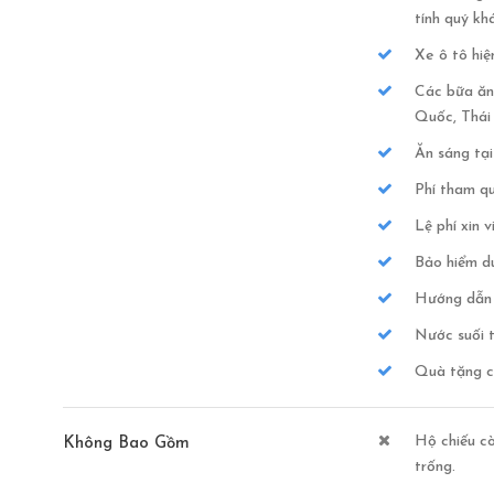
tính quý kh
Xe ô tô hiệ
Các bữa ăn
Quốc, Thái 
Ăn sáng tạ
Phí tham qu
Lệ phí xin 
Bảo hiểm du
Hướng dẫn v
Nước suối t
Quà tặng củ
Hộ chiếu cò
Không Bao Gồm
trống.