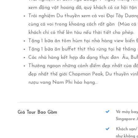
xem động vật hoang dã, quý khách có cơ hội tận 
Trải nghiệm Du thuyền xem cá voi Đại Tây Dương
cùng cá voi trong khoảng cách rất gần (Mùa cá 
khách chỉ có thể lên tàu nếu thời tiết cho phép.
Tặng 1 bữa ăn tôm hùm tại nhà hàng view biển 
Tặng 1 bữa ăn buffet thịt thú rừng tại hệ thống
Các nhà hàng kết hợp đa dạng thực đơn Âu, Buff
Thưởng ngoạn những cảnh điểm đẹp nhất của đ
đẹp nhất thế giới Chapman Peak, Du thuyền vịnh
rượu vang Nam Phi hảo hạng…
Vé máy bay
Giá Tour Bao Gồm
Singapore A
Khách sạn/ 
như không c