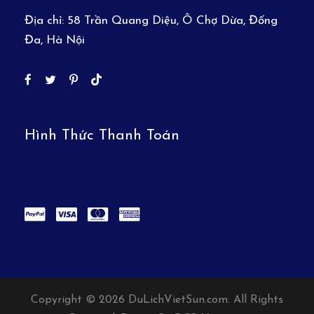
nhiều cảnh quan thơ mộng và trữ tình.
Địa chỉ:
58 Trần Quang Diệu, Ô Chợ Dừa, Đống
Đến
Lệ Giang
, Quý khách đi thăm quan:
Đa, Hà Nội
Công Viên Hắc Long Đàm
– Nơi dòng nước
từ núi băng Ngọc Long đổ về nuôi sống vùng
đất Lệ Giang. Từ công viên Hắc Long có thể
ngắm sự hùng vĩ của núi tuyết ngàn năm,
trong khung cảnh thanh bình của nước hồ
Hình Thức Thanh Toán
phẳng lặng.
Tham quan
Thành cổ Lệ Giang
– Thành cổ
được xây dựng vào cuối đời
Tống cách đây
hơn 800 năm
, nằm trên
cao nguyên Vân
Quý
, ở độ cao 2.400m so với mặt nước biển,
nhà cửa nơi đây có kiến trúc độc đáo pha
trộn
giữa Hán, Bạch, Tạng
kết hợp với
phong cách truyền thống của người Nạp Tây
bản địa. Không chỉ vậy, Lệ Giang còn là trung
Copyright © 2026 DuLichVietSun.com. All Rights