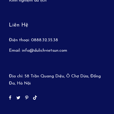
Kinh nghiệm du lịch
Đại lộ Corniche
–
đại lộ xinh đẹp chạy quanh
khu vực ven biển của thành phố, với những
công viên, khu vườn xanh mướt, các tòa nhà
Liên Hệ
trang nhã.
Chụp hình với
Tháp Capital Gate –
Điện thoại:
0888.32.35.38
AbuDhabi
–
Tòa tháp đáng kinh ngạc này
được xem như là “công trình kiến trúc nhân
Email:
info@dulichvietsun.com
tạo có độ nghiêng xa nhất của thế giới” đã
từng được xây dựng. Danh hiệu này đã được
xác nhận bởi sách kỷ lục Guinness thế giới
vào tháng 6 năm 2010
Địa chỉ:
58 Trần Quang Diệu, Ô Chợ Dừa, Đống
Đa, Hà Nội