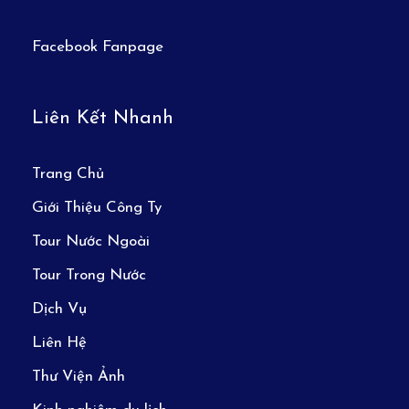
Facebook Fanpage
Liên Kết Nhanh
Trang Chủ
Giới Thiệu Công Ty
Tour Nước Ngoài
7h30:
Ăn sáng tại khách sạn. Đoàn làm thủ tục
trả phòng.
Tour Trong Nước
Dịch Vụ
8h00:
Xe và hướng dẫn viên đưa đoàn :
Liên Hệ
Chụp hình
Tổ hợp tòa nhà Etihad
– Nơi
Thư Viện Ảnh
phim trường quay bộ phim “Nhanh và nguy
hiểm 7” (Fast and furious 7)