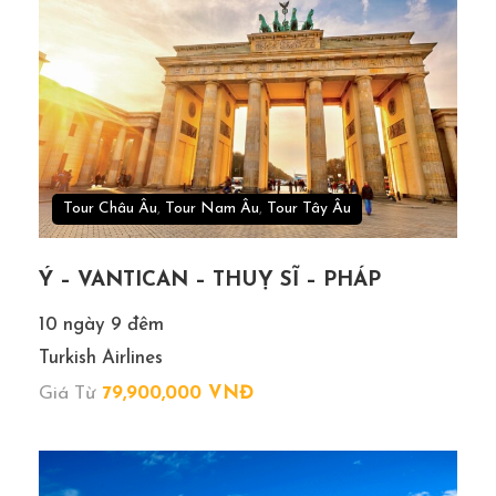
Tour Châu Âu
,
Tour Nam Âu
,
Tour Tây Âu
05h45:
Đoàn làm thủ tục nhập cảnh Dubai.
06h30:
Đoàn ăn sáng buffet tại nhà hàng và nghỉ
Ý – VANTICAN – THUỴ SĨ – PHÁP
ngơi.
10 ngày 9 đêm
07h30:
Hướng dẫn viên đưa đoàn khởi hành đi
Turkish Airlines
Abu Dhabi, ghé thăm quan:
Giá Từ
79,900,000 VNĐ
Chụp hình bên ngoài khách sạn
Emirates
Palace
– khách sạn nguy nga tráng lệ như
một cung điện với diện tích phòng ở lên đến