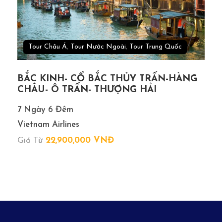
Không nhận khách có thai từ 05 tháng trở
lên tham gia các tour nước ngoài vì lý do an
toàn cho khách hàng (Khách khi đăng ký tour
có trách nhiệm thông báo cho nhân viên
Tour Châu Á
,
Tour Nước Ngoài
,
Tour Trung Quốc
Công ty khi có thành viên trong gia đình
đang mang thai, Công ty sẽ không chịu trách
BẮC KINH- CỔ BẮC THỦY TRẤN-HÀNG
nhiệm khi khách hàng không thông báo).
CHÂU- Ô TRẤN- THƯỢNG HẢI
Trường hợp Quý khách không được xuất cảnh
7 Ngày 6 Đêm
và nhập cảnh vì lý do cá nhân (như hình ảnh,
Vietnam Airlines
thông tin giấy tờ trong bản gốc bị mờ, không
Giá Từ
22,900,000 VNĐ
rõ ràng, passport hết hạn, không đúng quy
định, nợ thuế TNCN…) Công ty sẽ không chịu
trách nhiệm và sẽ không hoàn trả tiền tour.
HDV Công ty sẽ hỗ trợ và tìm biện pháp giải
quyết tốt nhất cho Quý khách, mọi chi phí
phát sinh do khách hàng chi trả.