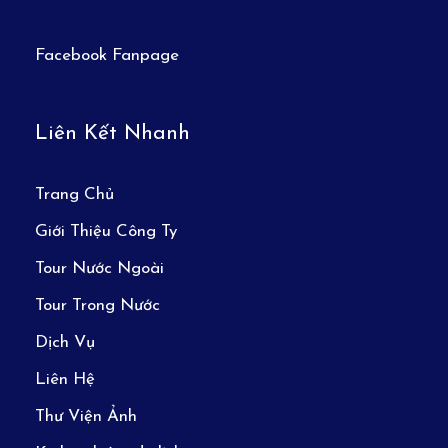
Công ty sẽ không chịu trách nhiệm bảo đảm
các điểm tham quan, bồi thường những chi
Facebook Fanpage
phí phát sinh trong các trường hợp sau: Xảy
ra thiên tai: bão lụt, hạn hán, động đất,
Liên Kết Nhanh
khủng bố, biểu tình, …Sự cố về hàng không:
trục trặc kỹ thuật, an ninh, dời, hủy, hoãn
hoặc thay đổi giờ chuyến bay,….Thiệt hại do
Trang Chủ
sự chậm trễ của các thành viên trong đoàn.
Giới Thiệu Công Ty
Nếu Quý khách nhập cảnh Việt Nam bằng
Tour Nước Ngoài
visa rời, vui lòng mang theo visa và tờ khai
Tour Trong Nước
xuất nhập cảnh khi đi tour.
Khách chỉ mang thẻ xanh (thẻ tạm trú tại
Dịch Vụ
nước ngoài) và không có hộ chiếu VN còn
Liên Hệ
hiệu lực thì không đăng ký sang nước thứ ba.
Thư Viện Ảnh
Giá tính cho trẻ em ngủ chung giường với bố