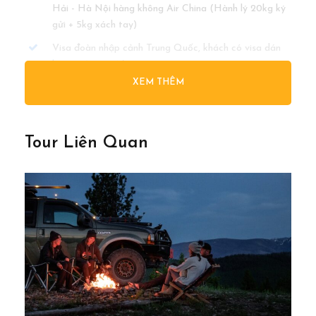
Hải - Hà Nội hàng không Air China (Hành lý 20kg ký
gửi + 5kg xách tay)
Visa đoàn nhập cảnh Trung Quốc, khách có visa dán
hoàn trả 150 tệ/người
XEM THÊM
Khách sạn tiêu chuẩn 4 sao địa phương 2 người một
phòng, nếu lẻ người thứ 3 (Khách /HDV) sẽ ghép
phòng ngủ 3, kê extra bed
Tour Liên Quan
Khách sạn tiêu chuẩn 4 sao địa phương 2 người một
phòng, nếu lẻ người thứ 3 (Khách /HDV) sẽ ghép
phòng ngủ 3, kê extra bed
Các bữa ăn theo chương trình (mức ăn 40
NDT/bữa/người)
Nước uống 1 chai/ngày/khách
Phương tiện vận chuyển phục vụ tham quan theo
chương trình
Phí tham quan và vé vào cửa các nơi theo chương