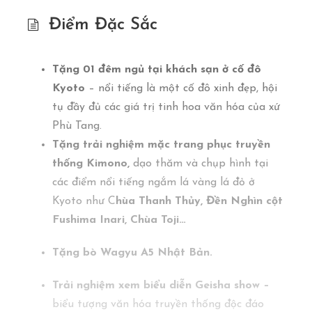
Điểm Đặc Sắc
Tặng 01 đêm ngủ tại khách sạn ở cố đô
Kyoto
– n
ổi tiếng là một cố đô xinh đẹp, hội
tụ đầy đủ các giá trị tinh hoa văn hóa của xứ
Phù Tang.
Tặng trải nghiệm mặc trang phục truyền
thống Kimono,
dạo thăm và chụp hình tại
các điểm nổi tiếng ngắm lá vàng lá đỏ ở
Kyoto như C
hùa Thanh Thủy, Đền Nghìn cột
Fushima Inari, Chùa Toji…
Tặng bò Wagyu A5 Nhật Bản.
Trải nghiệm xem biểu diễn Geisha show –
biểu tượng văn hóa truyền thống độc đáo