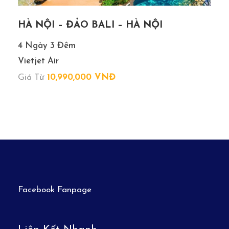
bảo hiểm cao cấp, từ 75 tuổi trở lên yêu cầu phải có
giấy chứng nhận đầy đủ sức khỏe để đi du lịch nước
HÀ NỘI – ĐẢO BALI – HÀ NỘI
ngoài của cơ quan y tế có thẩm quyền cấp và phải có
người thân khỏe mạnh dưới 60 tuổi đi cùng.
4 Ngày 3 Đêm
Giá tour có thể thay đổi khi hàng không tăng phụ thu
Vietjet Air
nhiên liệu và phí visa thay đổi.
Giá Từ
10,990,000 VNĐ
Chương trình và giờ bay có thể thay đổi tuỳ theo
ngày khởi hành cụ thể.
Hộ chiếu phải còn thời hạn sử dụng trên 6 tháng
(Tính từ ngày khởi hành).
Chương trình có thể thay đổi thứ tự theo tình hình
thực tế, nhưng vẫn bảo đảm đi đầy đủ điểm tham
quan.
Số lượng khách khởi hành tối thiểu là 10 người hoặc 15
Facebook Fanpage
người (tùy theo đơn giá), nếu số người khởi hành ít
hơn sẽ được điều chỉnh giá cho phù hợp với số lượng
thực tế hoặc rời lại sang ngày khởi hành kế tiếp.