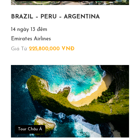
Giá Tour Bao Gồm
Xe Ô tô điều hòa đời mới đón tiễn sân bay ở Việt
BRAZIL – PERU – ARGENTINA
Nam.
14 ngày 13 đêm
Vé máy bay khứ hồi chặng Hà Nội – Tokyo//Osaka –
Hà Nội của Vietjet Air.
Emirates Airlines
Lệ phí sân bay hai nước + phụ phí xăng dầu.
Giá Từ
225,800,000 VNĐ
Xe Ô tô điều hoà đời mới đưa đón theo chương trình
tại Nhật.
Khách sạn tiêu chuẩn 03 sao, 2 khách/phòng (trường
hợp lẻ người bố trí ngủ phòng 3) .
Các bữa ăn theo chương trình.
Visa nhập cảnh theo đoàn.
Hướng dẫn viên suốt tuyến theo chương trình: nhiệt
tình, kinh nghiệm, tận tâm.
Tour Châu Á
Bảo hiểm du lịch suốt tuyến. Mức bồi thường lên đến 1
tỷ.