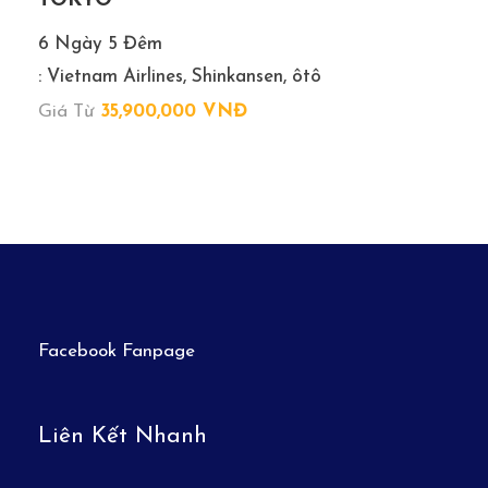
TOKYO
Phương tiện vận chuyển ngoài giờ
6 Ngày 5 Đêm
Tiền khuân vác vali của tài xế hoặc nhân viên khách
: Vietnam Airlines, Shinkansen, ôtô
sạn.
Giá Từ
35,900,000 VNĐ
CHƯƠNG TRÌNH TOUR
NGÀY 1
HÀ NỘI – KUALALUMPUR–MALDIVES–
RESORT (Nghỉ trưa trên máy bay, Ăn Tối)
Facebook Fanpage
NGÀY 2:
ADAARAN CLUB RANNALHI RESORT-
TOUR NGẮM CÁ HEO (Ăn Sáng, Trưa, Tối)
Liên Kết Nhanh
– Sáng: Quý khách dậy sớm, tự do thăm quan đảo