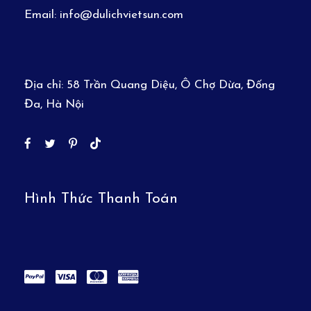
Email:
info@dulichvietsun.com
với những đàn Cá Heo nhảy múa tung tăng trên
mặt
nước.
Địa chỉ:
58 Trần Quang Diệu, Ô Chợ Dừa, Đống
Đa, Hà Nội
Hình Thức Thanh Toán
– Chụp ảnh và bơi lội thỏa thích trên cồn cát nổi
giữa biển: Sandbank – Maldives nổi tiếng với
những cồn cát trắng trải dài giữa biển khơi mênh