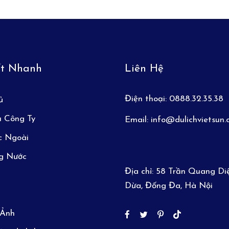
ết Nhanh
Liên Hệ
Điện thoại:
0888.32.35.38
ủ
u Công Ty
Email:
info@dulichvietsun
c Ngoài
ng Nước
Địa chỉ:
58 Trần Quang Di
Dừa, Đống Đa, Hà Nội
 Ảnh