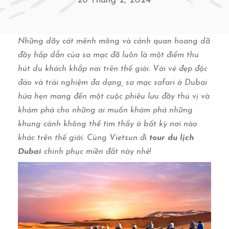
28 Tháng 2, 2024
Những dãy cát mênh mông và cảnh quan hoang dã
đầy hấp dẫn của sa mạc đã luôn là một điểm thu
hút du khách khắp nơi trên thế giới. Với vẻ đẹp độc
đáo và trải nghiệm đa dạng, sa mạc safari ở Dubai
hứa hẹn mang đến một cuộc phiêu lưu đầy thú vị và
khám phá cho những ai muốn khám phá những
khung cảnh không thể tìm thấy ở bất kỳ nơi nào
khác trên thế giới. Cùng Vietsun đi
tour du lịch
Dubai
chinh phục miền đất này nhé!