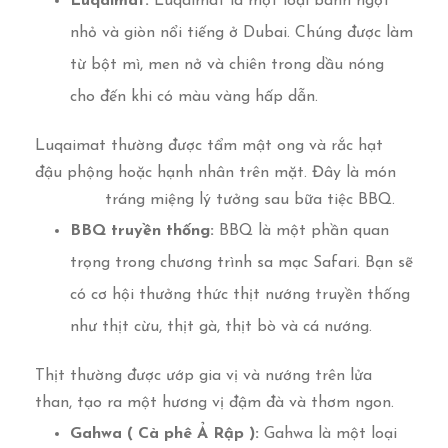
Luqaimat:
Luqaimat là một loại bánh ngọt
nhỏ và giòn nổi tiếng ở Dubai. Chúng được làm
từ bột mì, men nở và chiên trong dầu nóng
cho đến khi có màu vàng hấp dẫn.
Luqaimat thường được tẩm mật ong và rắc hạt
đậu phộng hoặc hạnh nhân trên mặt. Đây là món
tráng miệng lý tưởng sau bữa tiệc BBQ.
BBQ truyền thống:
BBQ là một phần quan
trọng trong chương trình sa mạc Safari. Bạn sẽ
có cơ hội thưởng thức thịt nướng truyền thống
như thịt cừu, thịt gà, thịt bò và cá nướng.
Thịt thường được ướp gia vị và nướng trên lửa
than, tạo ra một hương vị đậm đà và thơm ngon.
Gahwa ( Cà phê Ả Rập ):
Gahwa là một loại