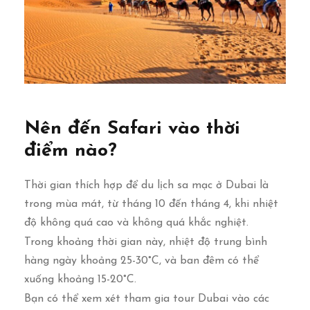
Nên đến Safari vào thời
điểm nào?
Thời gian thích hợp để du lịch sa mạc ở Dubai là
trong mùa mát, từ tháng 10 đến tháng 4, khi nhiệt
độ không quá cao và không quá khắc nghiệt.
Trong khoảng thời gian này, nhiệt độ trung bình
hàng ngày khoảng 25-30°C, và ban đêm có thể
xuống khoảng 15-20°C.
Bạn có thể xem xét tham gia tour Dubai vào các