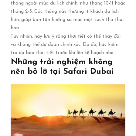
tháng ngoài mùa du lịch chính, như tháng 10-11 hoặc
tháng 2-3. Các tháng này thường ít khách du lịch
hơn, giúp bạn tận hưởng sa mạc một cách thư thái
hơn.
Tuy nhiên, hãy lưu ý rằng thời tiết có thể thay đổi
và không thể dự đoán chính xác. Do đó, hãy kiểm
tra dự báo thời tiết trước khi lên kế hoạch nhé.
Những trải nghiệm không
nên bỏ lỡ tại Safari Dubai