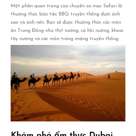
Một phần quan trọng của chuyến sa mạc Safari là
thưởng thức bữa tiệc BBQ truyền thống dưới ánh
sao và ánh nến. Bạn sẽ được thưởng thức các món
ăn Trung Đông như thịt nướng, cá hồi nướng, khoai
tây nướng và các món tráng miệng truyền thống.
Khám phá ẩm thực Dubai