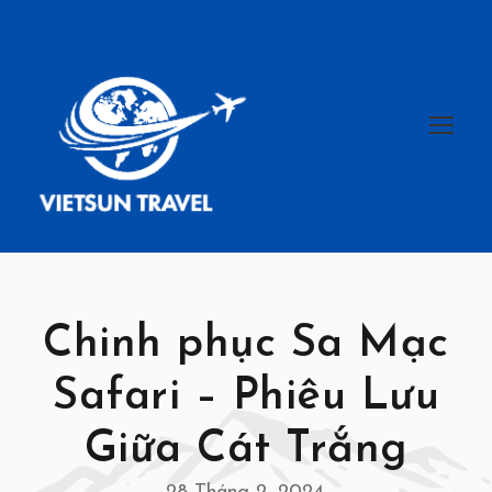
Chinh phục Sa Mạc
Safari – Phiêu Lưu
Giữa Cát Trắng