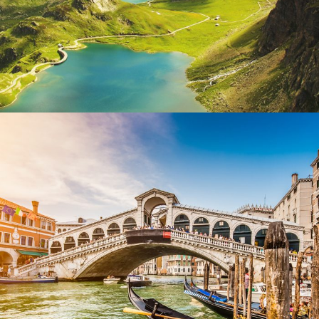
Ultricies Fusce Quam
Adventure
/
City