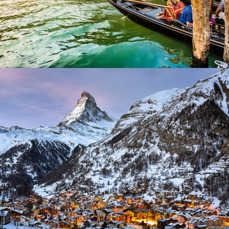
Zermatt Switzerland
Ocean
/
Tour