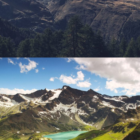
Adventure
/
Snow
Fusce Pelleque Conse
Adventure
/
Nature