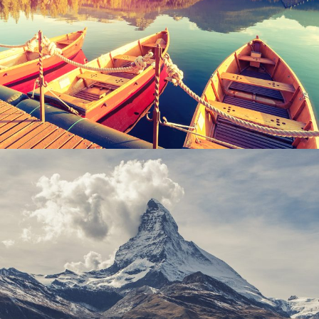
Inceptos Bibm Sem
Adventure
/
Tour
Porta Justo