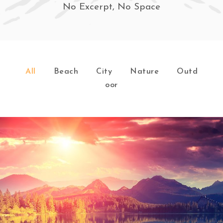
No Excerpt, No Space
All
Beach
City
Nature
Outd
oor