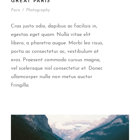
GREAT PARIS
Paris
/
Photography
Cras justo odio, dapibus ac facilisis in,
egestas eget quam. Nulla vitae elit
libero, a pharetra augue. Morbi leo risus,
porta ac consectetur ac, vestibulum at
eros. Praesent commodo cursus magna,
vel scelerisque nisl consectetur et. Donec
ullamcorper nulla non metus auctor
fringilla.