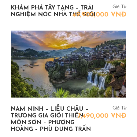
Giá Từ
KHÁM PHÁ TÂY TẠNG – TRẢI
49,900,000 VNĐ
NGHIỆM NÓC NHÀ THẾ GIỚI
Giá Từ
NAM NINH – LIỄU CHÂU –
7,490,000 VNĐ
TRƯƠNG GIA GIỚI THIÊN
MÔN SƠN – PHƯỢNG
HOÀNG – PHÙ DUNG TRẤN