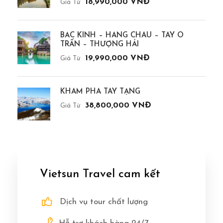
18,990,000 VNĐ
Giá Từ
BẮC KINH – HÀNG CHÂU – TÂY Ô
TRẤN – THƯỢNG HẢI
19,990,000 VNĐ
Giá Từ
KHÁM PHÁ TÂY TẠNG
38,800,000 VNĐ
Giá Từ
Vietsun Travel cam kết
Dịch vụ tour chất lượng