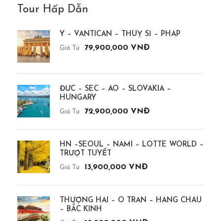
Tour Hấp Dẫn
Ý – VANTICAN – THUỴ SĨ – PHÁP
79,900,000 VNĐ
Giá Từ
ĐỨC – SÉC – ÁO – SLOVAKIA –
HUNGARY
72,900,000 VNĐ
Giá Từ
HN –SEOUL – NAMI – LOTTE WORLD –
TRƯỢT TUYẾT
13,900,000 VNĐ
Giá Từ
THƯỢNG HẢI – Ô TRẤN – HÀNG CHÂU
– BẮC KINH