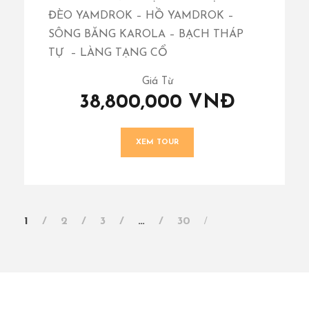
ĐÈO YAMDROK – HỒ YAMDROK –
SÔNG BĂNG KAROLA – BẠCH THÁP
TỰ – LÀNG TẠNG CỔ
Giá Từ
38,800,000 VNĐ
XEM TOUR
1
2
3
…
30